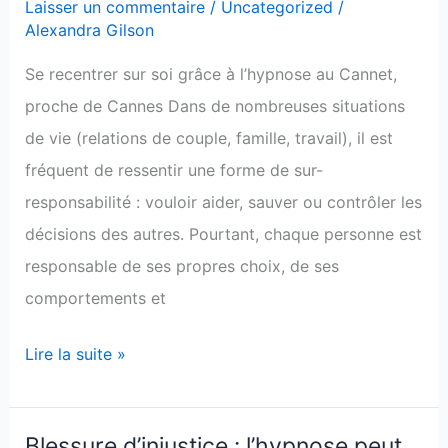
sommes
Laisser un commentaire
/
Uncategorized
/
Alexandra Gilson
pas
responsables
Se recentrer sur soi grâce à l’hypnose au Cannet,
des
proche de Cannes Dans de nombreuses situations
choix
de vie (relations de couple, famille, travail), il est
des
fréquent de ressentir une forme de sur-
autres
responsabilité : vouloir aider, sauver ou contrôler les
décisions des autres. Pourtant, chaque personne est
responsable de ses propres choix, de ses
comportements et
Lire la suite »
Blessure d’injustice : l’hypnose peut
Blessure