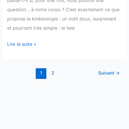
passe-t-il si, pour une fois, nous posons une
du
question… à notre corps ? C’est exactement ce que
corps
propose la kinésiologie : un outil doux, surprenant
et pourtant très simple : le test
Lire la suite »
1
2
Suivant
→