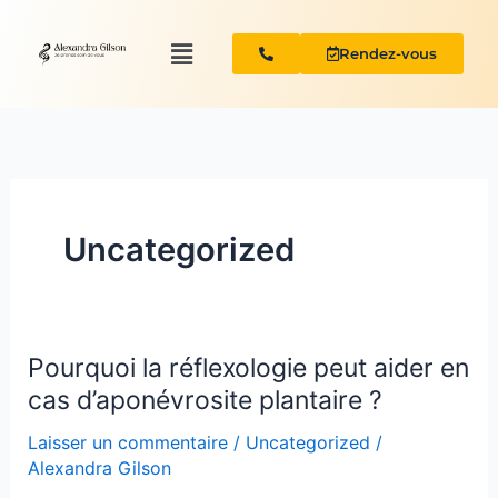
Aller
Menu
au
Rendez-vous
contenu
Uncategorized
Pourquoi la réflexologie peut aider en
Pourquoi
cas d’aponévrosite plantaire ?
la
réflexologie
Laisser un commentaire
/
Uncategorized
/
Alexandra Gilson
peut