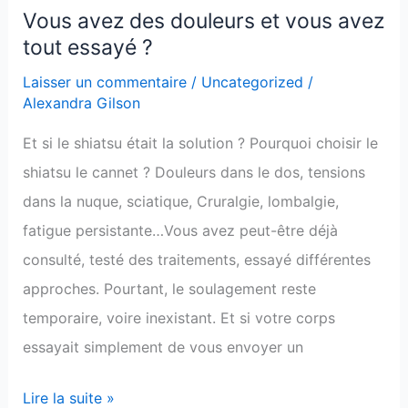
Vous avez des douleurs et vous avez
Vous
tout essayé ?
avez
des
Laisser un commentaire
/
Uncategorized
/
Alexandra Gilson
douleurs
et
Et si le shiatsu était la solution ? Pourquoi choisir le
vous
shiatsu le cannet ? Douleurs dans le dos, tensions
avez
dans la nuque, sciatique, Cruralgie, lombalgie,
tout
fatigue persistante…Vous avez peut-être déjà
essayé
consulté, testé des traitements, essayé différentes
?
approches. Pourtant, le soulagement reste
temporaire, voire inexistant. Et si votre corps
essayait simplement de vous envoyer un
Lire la suite »