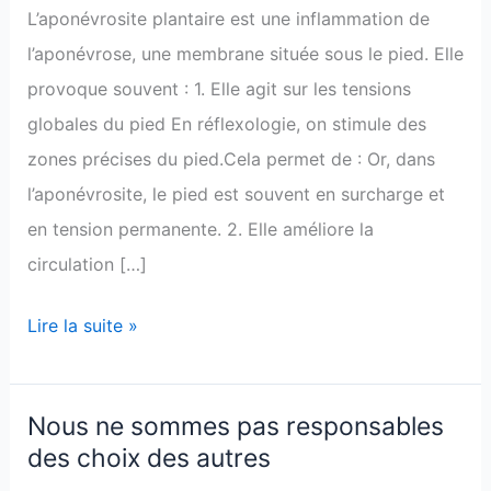
aider
L’aponévrosite plantaire est une inflammation de
en
l’aponévrose, une membrane située sous le pied. Elle
cas
provoque souvent : 1. Elle agit sur les tensions
d’aponévrosite
globales du pied En réflexologie, on stimule des
plantaire
zones précises du pied.Cela permet de : Or, dans
?
l’aponévrosite, le pied est souvent en surcharge et
en tension permanente. 2. Elle améliore la
circulation […]
Lire la suite »
Nous ne sommes pas responsables
Nous
des choix des autres
ne